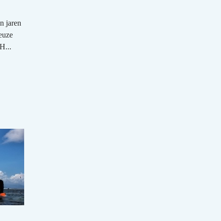
n jaren
euze
H...