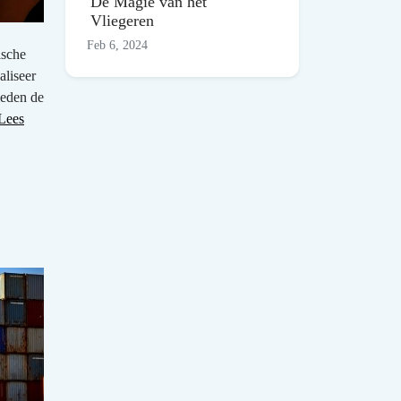
De Magie van het
Vliegeren
Feb 6, 2024
ische
aliseer
ieden de
Lees