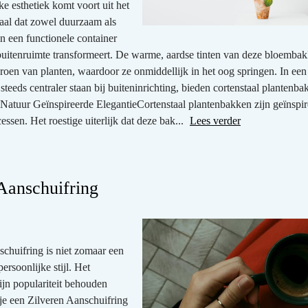
e esthetiek komt voort uit het
iaal dat zowel duurzaam als
an een functionele container
e buitenruimte transformeert. De warme, aardse tinten van deze bloemba
roen van planten, waardoor ze onmiddellijk in het oog springen. In een 
eeds centraler staan bij buiteninrichting, bieden cortenstaal plantenba
de Natuur Geïnspireerde ElegantieCortenstaal plantenbakken zijn geïnspi
ssen. Het roestige uiterlijk dat deze bak...
Lees verder
 Aanschuifring
chuifring is niet zomaar een
ersoonlijke stijl. Het
ijn populariteit behouden
 je een Zilveren Aanschuifring