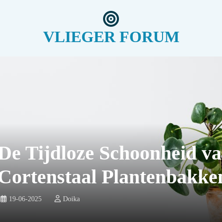
VLIEGER FORUM
De Tijdloze Schoonheid v
Cortenstaal Plantenbakke
19-06-2025
Doika