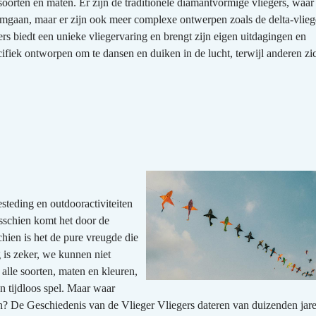
soorten en maten. Er zijn de traditionele diamantvormige vliegers, waar
gaan, maar er zijn ook meer complexe ontwerpen zoals de delta-vliege
gers biedt een unieke vliegervaring en brengt zijn eigen uitdagingen en
ifiek ontworpen om te dansen en duiken in de lucht, terwijl anderen zi
esteding en outdooractiviteiten
Misschien komt het door de
chien is het de pure vreugde die
 is zeker, we kunnen niet
 alle soorten, maten en kleuren,
n tijdloos spel. Maar waar
an? De Geschiedenis van de Vlieger Vliegers dateren van duizenden jare