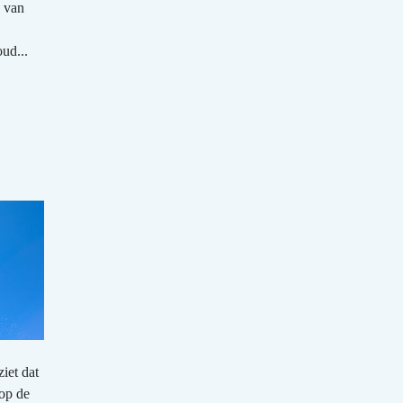
, van
ud...
ziet dat
 op de