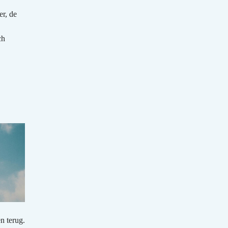
r, de
ch
n terug.