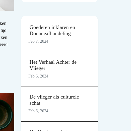
kken
Goederen inklaren en
tijd
Douaneafhandeling
kken
Feb 7, 2024
reerd
Het Verhaal Achter de
Vlieger
Feb 6, 2024
De vlieger als culturele
schat
Feb 6, 2024