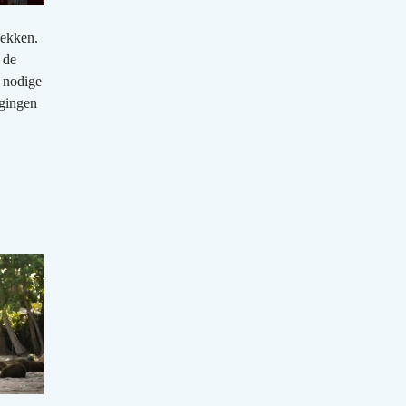
dekken.
 de
e nodige
agingen