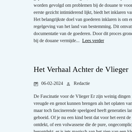
worden gevolgd om problemen bij de douane te voo
eerste gezicht intimiderend lijkt, biedt het inklare
Het belangrijkste doel van goederen inklaren is om 
regelgeving van het land van bestemming. Dit omvat 
documentatie van de goederen. Door dit proces gron
bij de douane vermijde...
Lees verder
Het Verhaal Achter de Vlieger
06-02-2024
Redactie
De Fascinatie voor de Vlieger Er zijn weinig dingen i
vreugde en genot kunnen brengen als het oplaten van
maar toch fascinerende speelgoed heeft generaties la
geboeid. Of je nu een kind bent dat voor het eerst d
ontdekt, of een volwassene die de pure, ongecompli
herontdekt, er is iets magisch aan het zien van een kl