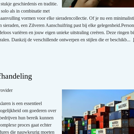
stukje geschiedenis en traditie.
solo als in combinatie met
 aanvulling vormen voor elke sieradencollectie. Of je nu een minimalist
n sieraden, een Zilveren Aanschuifring past bij elke gelegenheid.Person
eloos variëren en jouw eigen unieke uitstraling creëren. Deze ringen b
tralen. Dankzij de verschillende ontwerpen en stijlen die er beschikb...
fhandeling
rovider
aren is een essentieel
mogelijkheid om goederen over
 bedrijven hun bereik kunnen
complexe proces gaat echter
edures die nauwkeurig moeten